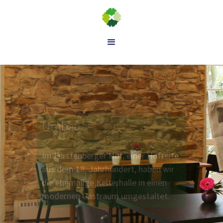
Umbau
Im Fürstenberger Hof, einer Hofreite
aus dem 18. Jahrhundert, haben wir
die ehemalige Kelterhalle in einen
modernen Gastraum umgestaltet.