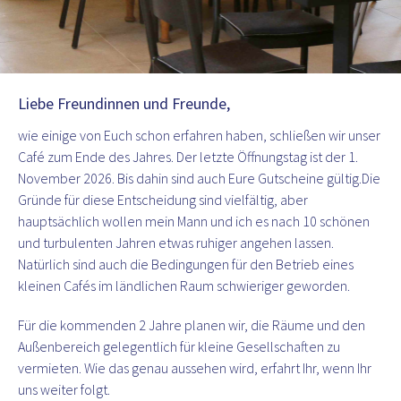
Slide 3 of 5.
Liebe Freundinnen und Freunde,
wie einige von Euch schon erfahren haben, schließen wir unser
Café zum Ende des Jahres. Der letzte Öffnungstag ist der 1.
November 2026. Bis dahin sind auch Eure Gutscheine gültig.Die
Gründe für diese Entscheidung sind vielfältig, aber
hauptsächlich wollen mein Mann und ich es nach 10 schönen
und turbulenten Jahren etwas ruhiger angehen lassen.
Natürlich sind auch die Bedingungen für den Betrieb eines
kleinen Cafés im ländlichen Raum schwieriger geworden.
Für die kommenden 2 Jahre planen wir, die Räume und den
Außenbereich gelegentlich für kleine Gesellschaften zu
vermieten. Wie das genau aussehen wird, erfahrt Ihr, wenn Ihr
uns weiter folgt.